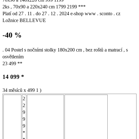
2ks , 70x90 a 220x240 cm 1799 2199 ***
Platí od 27 . 11 . do 27 . 12 . 2024 e-shop www . sconto . cz
Ložnice BELLEVUE
-40 %
. 04 Postel s nočními stolky 180x200 cm , bez roštů a matrací , s
osvětlením
23 499 **
14 099 *
34 měsíců x 499 1 )
2
2
9
9
9
*