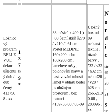
*
N
o
Úložný
r
33 měsíců x 499 1 )
box od
d
Ložnico
. 00 Šatní skříň š270
89
vý
/ v210 / h61 cm
netkaná
i
program
Postel MEDINE
textilie ,
1
c
BELLE
160x200 nebo
různé
3
VUE
180x200 cm ,
barvy ,
7
dekor
lamelové rošty ,
š32 / v32
str
ušlechtil
polohování hlavy a
/ h32 cm
9
an
ý dub /
nastavování tuhosti
nebo š28
9
a
dub
lamel v oblasti beder
/ v28 /
20
*
černý
, s úložným
h28 cm
-
413756
prostorem , bez
266521.0
21
8 . xx
matrací
0-08 ,
4139736.00 / 03-09
283096 .
S
xx
T