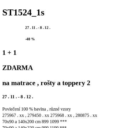
ST1524_1s
27 . 11 . - 8 . 12 .
-40 %
1 + 1
ZDARMA
na matrace , rošty a toppery 2
27 . 11 . - 8 . 12 .
Povlečení 100 % bavlna , různé vzory
275967 . xx , 279450 . xx 275968 . xx , 280875 . xx
70x90 a 140x200 cm 899 1099 ***
70x90 a 140x220 cm 999 1199 ***