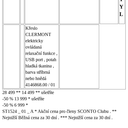
Y
L
Křeslo
CLERMONT
elektricky
ovládaná
relaxační funkce ,
USB port , potah
hladká tkanina ,
barva stříbrná
nebo hnědá
4146868.00 / 01
28 499 ** 14 499 ** ušetříte
-50 % 13 999 * ušetříte
-50 % 6 999 *
ST1524 _ 01 _ A * Akční cena pro členy SCONTO Clubu . **
Nejnižší Běžná cena za 30 dní . *** Nejnižší cena za 30 dní .