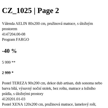
CZ_1025 | Page 2
Válenda AELIN 80x200 cm, pružinová matrace, s úložným
prostorem
4147204.00-08
Program FARGO
-40 %
5 999 **
2 999 *
Postel TEREZA 90x200 cm, dekor dub artisan, dub sonoma nebo
barva bílá, výsuvný noční stolek, bez roštu, matrace a ložního
prádla, s úložnými prostory
4120201.01-03
Postel XENA 120x200 cm, pružinová matrace, lamelový rošt,