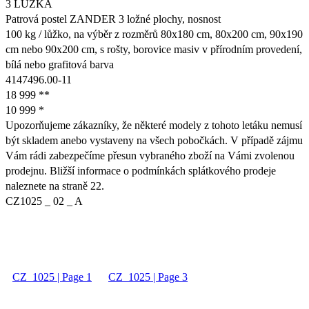
3 LŮŽKA
Patrová postel ZANDER 3 ložné plochy, nosnost
100 kg / lůžko, na výběr z rozměrů 80x180 cm, 80x200 cm, 90x190
cm nebo 90x200 cm, s rošty, borovice masiv v přírodním provedení,
bílá nebo grafitová barva
4147496.00-11
18 999 **
10 999 *
Upozorňujeme zákazníky, že některé modely z tohoto letáku nemusí
být skladem anebo vystaveny na všech pobočkách. V případě zájmu
Vám rádi zabezpečíme přesun vybraného zboží na Vámi zvolenou
prodejnu. Bližší informace o podmínkách splátkového prodeje
naleznete na straně 22.
CZ1025 _ 02 _ A
CZ_1025 | Page 1
CZ_1025 | Page 3