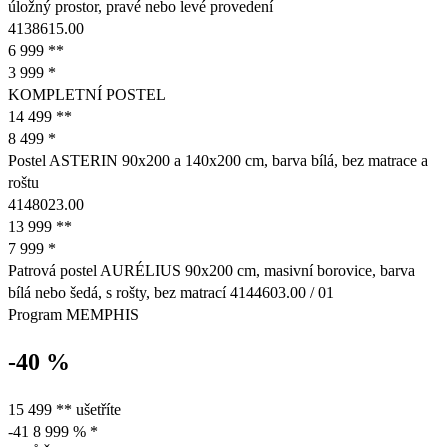
úložný prostor, pravé nebo levé provedení
4138615.00
6 999 **
3 999 *
KOMPLETNÍ POSTEL
14 499 **
8 499 *
Postel ASTERIN 90x200 a 140x200 cm, barva bílá, bez matrace a
roštu
4148023.00
13 999 **
7 999 *
Patrová postel AURÉLIUS 90x200 cm, masivní borovice, barva
bílá nebo šedá, s rošty, bez matrací 4144603.00 / 01
Program MEMPHIS
-40 %
15 499 ** ušetříte
-41 8 999 % *